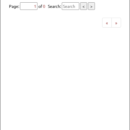
Page:
of
0
Search:
<
>
«
»