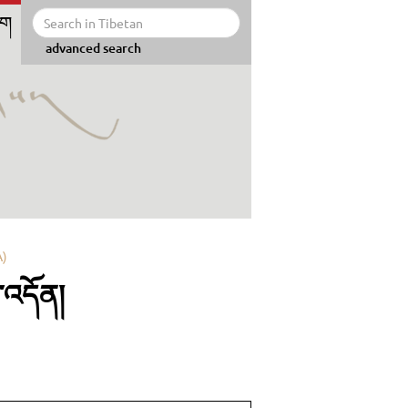
ིག
advanced search
A)
་འདོན།