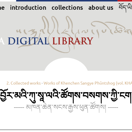
me
introduction
collections
about us
བོད་ཡ
2. Collected works
-
Works of Khenchen Sangye Phüntshog (vol. KH
བྱོར་མའི་ཀུ་སཱ་ལའི་ཚོགས་བསགས་ཀྱི་ངག
----- མཁན་ཆེན་སངས་རྒྱས་ཕུན་ཚོགས། -----