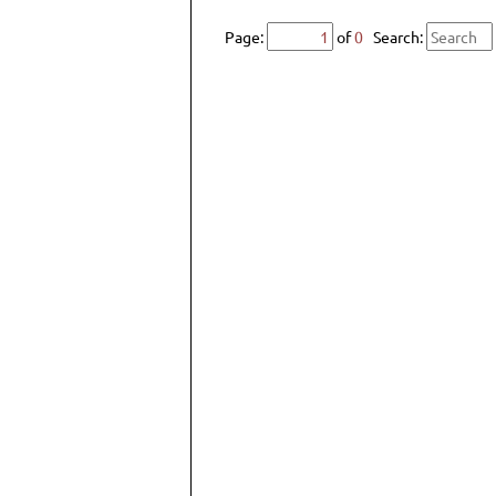
Page:
of
0
Search: