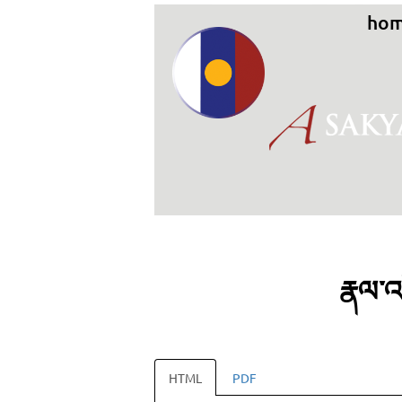
ho
རྣལ་འ
HTML
PDF