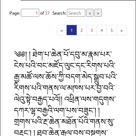
Page:
of
37
Search:
<
>
«
1
2
3
4
5
»
༄༅། ། ཐེག་པ་ཆེན་པོ་དབུ་མ་རྣམ་པར་
ངེས་པའི་བང་མཛོད་ལུང་དང་རིགས་པའི་
རྒྱ་མཚོ་ལས་ཆོས་ཀྱི་བདག་མེད་སྒྲུབ་པའི་
རིགས་པའི་གནས་ལ་མཁས་པར་བྱ་བའི་
ལེའུ་སྟེ་བརྒྱད་པའོ།། འཕྲིན་ལས་གདུགས་
དཀར་ལྷ་བརྒྱའི་ལག་པས་བཟུང་། །
གྲགས་པའི་རྔ་ཆེན་མཐོན་པོའི་གནས་སུ་
བརྡུང་། ། ཐུབ་ཆེན་རྒྱལ་བས་བསྔགས་