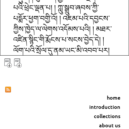
པའི་ཕྲེང་ལྡན་པ། ། ཀླུ་སྒྲུབ་ཞབས་ཀྱི་
པདྨོར་ཕྱག་བགྱི་འོ། ། འཇམ་པའི་དབྱངས་
ཀྱིས་ཁྱེད་ལ་ལེགས་འདོམས་པའི། ། མཐར་
འཛིན་སྙིང་གི་རྨོངས་པ་སངས་བྱེད་དེ། །
ལོག་པའི་སྲོལ་དུ་ནམ་ཡང་མི་འབབ་པར།
། ཤིང་རྟའི་ལམ་དུ་རིགས་པར་འབེབས་
གྱུར་ཅིག །ཅེས་མཆོད་པར་བརྗོད་ཅིང་
བརྩོམ་པར་དམ་བཅའ་བ་སྔོན་དུ་བཏང་
ནས། གཉིས་པ་ཆོས་ཀྱི་བདག་མེད་སྒྲུབ་
home
བྱེད་ཀྱི་རིགས་པ་རྒྱས་པར་བཤད་པ་ལ་
introduction
གཉིས་ཏེ། ཆོས་ཀྱི་བདག་མེད་ཀྱི་གོ་དོན་
collections
ངོས་བཟུང་། དེ་སྒྲུབ་བྱེད་ཀྱི་རིགས་པ་རྒྱས་
about us