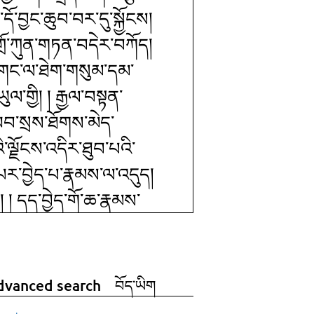
་བྱང་ཆུབ་བར་དུ་སྐྱོངས།
གྲོ་ཀུན་གཏན་བདེར་བཀོད།
། ། གང་ལ་ཐེག་གསུམ་དམ་
ལ་གྱི། ། རྒྱལ་བསྟན་
ཡབ་སྲས་ཐོགས་མེད་
འི་ལྗོངས་འདིར་ཐུབ་པའི་
མ་པར་བྱེད་པ་རྣམས་ལ་འདུད།
ས། ། དད་བྱེད་གོ་ཆ་རྣམས་
ན་བ་རི་འབྲོག་མི་དང་། །
ལྡན་ས་སྐྱ་པ་ཆེན་པོ། །
རྗེ་བཙུན་གྲགས་པའི་
dvanced search
བོད་ཡིག
ན་བསོད་ནམས་སེང་གེར་