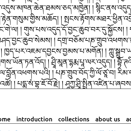
་འདུས་མཁན་ཆེན་ཐམས་ཅད་མཁྱེན། ། སྙིང་ནས་འདུད་དོ
་རྟེན་གསུམ་གྱིས་མཆོད། ། སྤངས་རྟོགས་མཐར་ཕྱིན་འ
སེང་གེ་ལ། ། གུས་པས་འདུད་དོ་བྱང་ཆུབ་བར་དུ་སྐྱོངས
ལ་བཤད་བྱང་ཆུབ་སེམས། ། དགྲ་བཅོམ་པཎ་གྲུབ་འཕགས་ཡུ
། ཁྱད་པར་འཇམ་དབྱངས་བྱམས་པ་མགོན། ། ཀླུ་སྒྲུབ་
ས་ཡོན་ཏན་འོད། ། ཤྲཱི་མཱན་དྷརྨ་པཱ་ལར་འདུད། ། བྷོ་ཊ
ལ་བློན་འཕགས་པའི། ། པཎ་གྲུབ་བོད་ཀྱི་ལོ་ཙཱ་བ། རི
 ། པདྨ་སཾ་བྷ་ཇོ་བོ་རྗེ། ། ཤཱཀྱ་ཤྲཱི་སྤྲིན་འཛིན་པ་ཞབ
ྐ་ཅོག་དང་། ། རིན་ཆེན་བཟང་པོ་རྔོག་པ་ཚབ། ། འགོས་གཉ
ུད། ། ཡོངས་རྫོགས་བསྟན་པའི་མངའ་བདག་མཆོག །དཔལ་
ོབ། ། བརྒྱུད་པར་བཅས་པའི་ཚོགས་ལ་འདུད། ། ཁྱད་པར་
ome
introduction
collections
about us
a
ྜི་ཏ། ། རྒྱལ་བ་ངོར་ཆེན་རྡོ་རྗེ་འཆང་། ། ཀུན་མཁྱེ