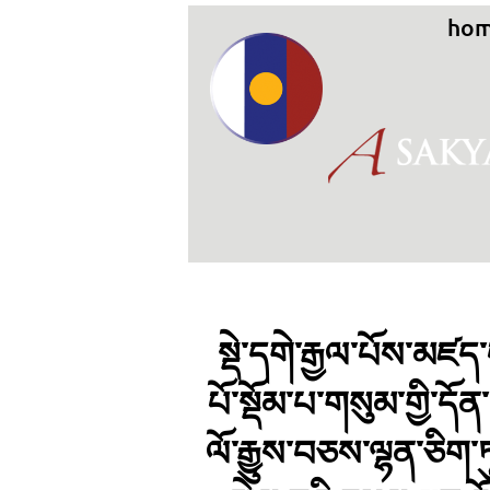
ho
སྡེ་དགེ་རྒྱལ་པོས་མཛད་
པོ་སྡོམ་པ་གསུམ་གྱི་དོ
ལོ་རྒྱུས་བཅས་ལྷན་ཅིག་