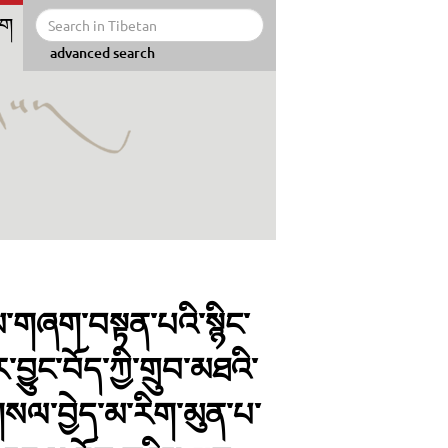
ིག
advanced search
རྣམ་གཞག་བསྟན་པའི་སྙིང་
ྱུང་བོད་ཀྱི་གྲུབ་མཐའི་
་གསལ་བྱེད་མ་རིག་མུན་པ་