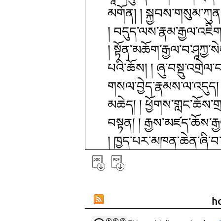
མགོན། ། སྐྱབས་གསུམ་ཀུན
། བདུད་ལས་རྣམ་རྒྱལ་འཇིག
། སྟོན་མཆོག་རྒྱལ་བ་ཤཱཀྱ་
པའི་ཆོས། ། ཞུ་བསྡུ་འགྲེ
གསལ་བྱེད་རྣམས་ལ་འདུད། 
མཆེད། ། ཕྱོགས་གླང་ཆོས་གྲག
བསྟན། ། རྒྱས་མཛད་ཆོས་རྒྱ
། ཁྱད་པར་མཁན་ཆེན་ཞི་བ་འཚོ།
ལ་འདུད། ། ལོ་ཆེན་བེ་རོ་ས
མལ་དང་རྭ་ལོ་ཆེན་པོར་འད
གོང་མ་རྣམ་ལྔ་དབོན་དང་སླ
h
མཚན། ། འཇམ་མགོན་ས་སྐྱ་པཎ