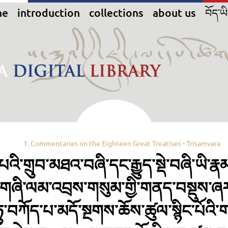
me
introduction
collections
about us
བོད་ཡ
1. Commentaries on the Eighteen Great Treatises
-
Trisaṃvara
པའི་གྲུབ་མཐའ་བཞི་དང་རྒྱུད་སྡེ་བཞི་ཡི་
ན་གཞི་ལམ་འབྲས་གསུམ་གྱི་གནད་བསྡུས་ཞར་བ
ཏུ་བཀོད་པ་མདོ་སྔགས་ཆོས་ཚུལ་སྙིང་པོའི