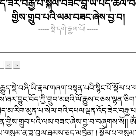
ད་ཟེར་བརྒྱ་པ་སྐལ་བཟང་བློ་ཡི་པད་ཚལ་བ
གྱིས་གྲུབ་པའི་ལམ་བཟང་ཞེས་བྱ་བ།
----- སྡེ་དགེ་རྒྱལ་པོ། -----
<
>
ྱུད་སྡེ་བཞི་ཡི་རྣམ་གཞག་བསྟན་པའི་སྙིང་པོ་སྡོམ་པ་
་ཞར་བྱུང་བོད་ཀྱི་གྲུབ་མཐའི་ལོ་རྒྱུས་བཅས་ལྷན་ཅིག
ྱེད་མ་རིག་མུན་པ་སེལ་བའི་དཔལ་ལྡན་འོད་ཟེར་བརྒྱ་པ
ྱིས་གྲུབ་པའི་ལམ་བཟང་ཞེས་བྱ་བ་བཞུགས་སོ།། ཨོཾ་སྭསྟ
་པ་གསུམ་ན་ཟླ་བྲལ་ཐམས་ཅད་མཁྱེན། ། སྡོམ་པ་གསུམ་