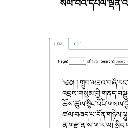
སེལ་བའི་དཔལ་ལྡན་འོ
HTML
PDF
Page:
of
175
Search:
༄༅། ། གྲུབ་མཐའ་བཞི་དང་རྒ
འབྲས་གསུམ་གྱི་གནད་བསྡུས
ཆོས་ཚུལ་སྙིང་པོའི་གསལ་བ
ཚལ་བཞད་པ་དོན་གཉིས་ལྷུན་ག
ནཱ་གརྫུ་ན་ས་ག་ར་ཡ། སྲིད