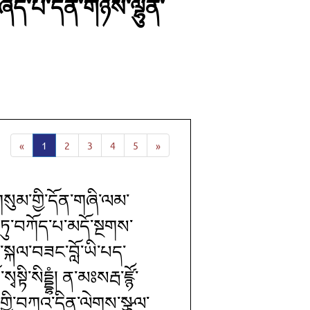
ཞད་པ་དོན་གཉིས་ལྷུན་
«
1
2
3
4
5
»
གསུམ་གྱི་དོན་གཞི་ལམ་
་ཏུ་བཀོད་པ་མདོ་སྔགས་
་སྐལ་བཟང་བློ་ཡི་པད་
ི་སིདྡྷཾ། ན་མཿསརྦ་ཛྙོ་
གྱི་བཀའ་དྲིན་ལེགས་སྩལ་