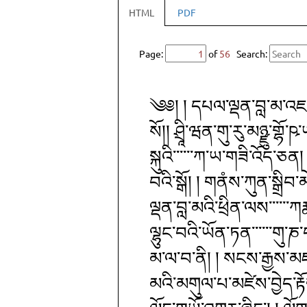
HTML
PDF
Page:
of
56
Search:
༄༅། ། དཔལ་ལྡན་བླ་མ་འ
སོ།། ཤྲཱི་ཝན་གུ་རུ་མཉྫུ་
སྐུའི་་་་་་ཀ་ཡ་གཟི་འོད་ཅན
བའི་སྒོ། ། གནཾས་ཀུན་སྒྲི
ལྡན་བླ་མའི་ཕྲིན་ལས་་་་་་ཀ
ལྷུང་བའི་ཡོན་ཏན་་་་་་གུ་ཎ
མ་ལ་བ་ནི། ། སངས་རྒྱས་མ
མའི་མགུལ་པ་མཛེས་བྱེད་རྟོ