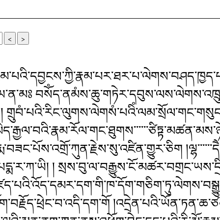
<
>
ཇམ་པའི་དབྱངས་ཀྱི་རྣམ་པར་ཐར་པ་ལེགས་བཤད་ཁྱད
གྷོ་ཥ་ཡ་ན་མཿ བསོཾད་ནམཾས་ཆུ་གཏེར་དབུས་ལས་ལེགས་འཁྲུ
། ། གྲུབཾ་པའི་རིང་ལུགས་ལེགསཾ་པའིཾ་ལམ་སྲོལ་གང་གསུང་
བ་མེད་རྒྱལ་བའི་རྣམ་རོལ་གང་ཐུགས་་་་་་ཙིཏྟ་མཚན་མས
རྨ་བཟང་པོས་འགྲོ་ཀུན་རྗེས་སུ་འཛིན་གྱུར་ཅིག །ལྷ་་་་་་
་པདྨ་ར་ཀ་ཡི། ། སྲས་བུ་ལ་བརྒྱུས་ངོ་མཚར་བགྲང་ཡས་དྲི
ཛད་པའི་འོད་དམར་དག་གི་ཁ་དོག་གཅིག་ཏུ་ལེགས་བསྒྱུ
ག་བརྗོད་ཕྲེང་བ་འདི་དག་གོ །འདྲེན་པའི་ཡོན་ཏན་ཆ་ཙམ