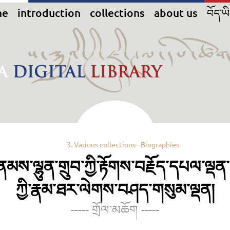
me
introduction
collections
about us
བོད་ཡ
3. Various collections
-
Biographies
ནམས་ལྷུན་གྲུབ་ཀྱི་རྟོགས་བརྗོད་དཔལ་ལྡ
ཀྱི་རྣམ་ཐར་ལེགས་བཤད་གསུམ་ལྡན།
----- གྲོལ་མཆོག -----