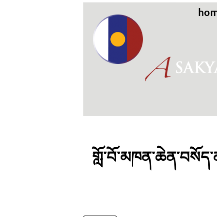
ho
གློ་བོ་མཁན་ཆེན་བསོད་