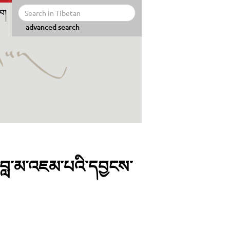
ིག
advanced search
ན་བླ་མ་འཇམ་པའི་དབྱངས་