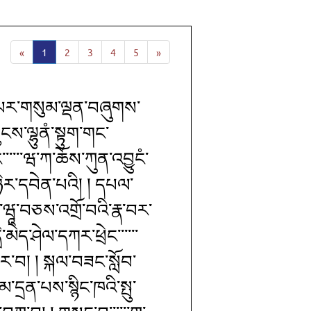
«
1
2
3
4
5
»
་པར་གསུམ་ལྡན་བཞུགས་
ངས་ལྷུནཾ་སྟུག་གང་
་་་་་ཝ་ཀ་ཆོས་ཀུན་འབྱུངཾ་
་ཉེར་དབེན་པའི། ། དཔལ་
དཻ་ཝཱ་བཅས་འགྲོ་བའི་རྣ་བར་
་མེད་ཤེལ་དཀར་ཕྲེང་་་་་་
ར་བ། ། སྐལ་བཟང་སློབ་
་དྲན་པས་སྙིང་ཁའི་སྤུ་