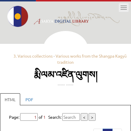
Tog
nav
3. Various collections
-
Various works from the Shangpa Kagyü
tradition
རྨི་ལམ་འཛིན་ལུགས།
----- -----
HTML
PDF
Page:
of
1
Search:
<
>