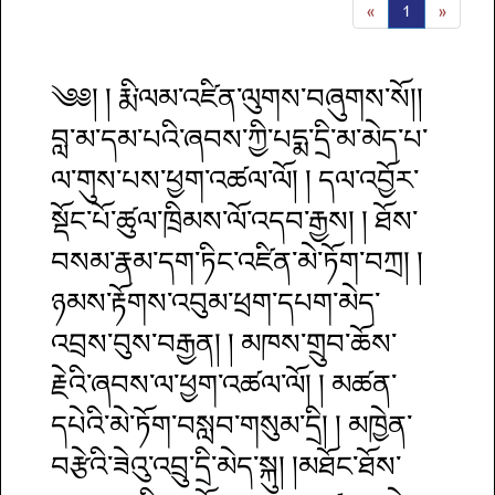
«
1
»
༄༅། ། རྨི་ལམ་འཛིན་ལུགས་བཞུགས་སོ།།
བླ་མ་དམ་པའི་ཞབས་ཀྱི་པདྨ་དྲི་མ་མེད་པ་
ལ་གུས་པས་ཕྱག་འཚལ་ལོ། ། དལ་འབྱོར་
སྡོང་པོ་ཚུལ་ཁྲིམས་ལོ་འདབ་རྒྱས། ། ཐོས་
བསམ་རྣམ་དག་ཏིང་འཛིན་མེ་ཏོག་བཀྲ། །
ཉམས་རྟོགས་འབུམ་ཕྲག་དཔག་མེད་
འབྲས་བུས་བརྒྱན། ། མཁས་གྲུབ་ཆོས་
རྗེའི་ཞབས་ལ་ཕྱག་འཚལ་ལོ། ། མཚན་
དཔེའི་མེ་ཏོག་བསླབ་གསུམ་དྲི། ། མཁྱེན་
བརྩེའི་ཟེའུ་འབྲུ་དྲི་མེད་སྐུ། །མཐོང་ཐོས་